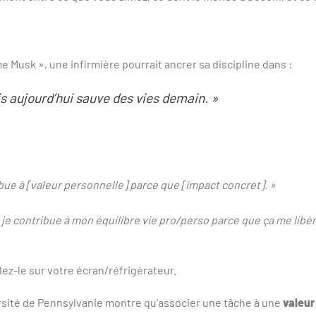
e Musk », une infirmière pourrait ancrer sa discipline dans :
s aujourd’hui sauve des vies demain. »
ribue à [valeur personnelle] parce que [impact concret]. »
 je contribue à mon équilibre vie pro/perso parce que ça me libè
ez-le sur votre écran/réfrigérateur.
rsité de Pennsylvanie montre qu’associer une tâche à une
valeur