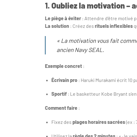
1.
Oubliez la motivation – 
Le piège à éviter
: Attendre d’être motivé p
La solution
: Créez des
rituels inflexibles
q
« La motivation vous fait commenc
ancien Navy SEAL.
Exemple concret
:
Écrivain pro
: Haruki Murakami écrit 10 
Sportif
: Le basketteur Kobe Bryant s’ent
Comment faire
:
Fixez des
plages horaires sacrées
(ex : 
Utilisez la
règle des 2 minutes
: « Je vai