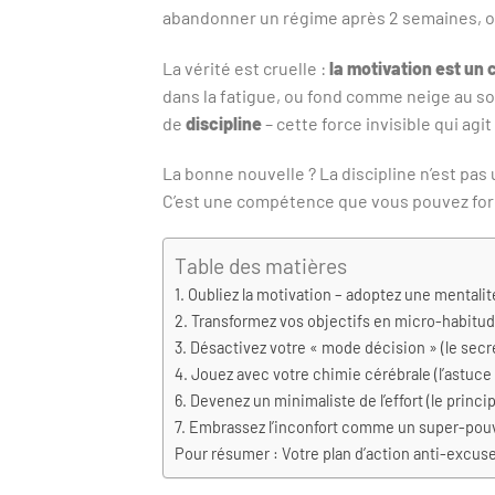
abandonner un régime après 2 semaines, ou 
La vérité est cruelle :
la motivation est un 
dans la fatigue, ou fond comme neige au sol
de
discipline
– cette force invisible qui a
La bonne nouvelle ? La discipline n’est p
C’est une compétence que vous pouvez for
Table des matières
1. Oubliez la motivation – adoptez une mentali
2. Transformez vos objectifs en micro-habitu
3. Désactivez votre « mode décision » (le secre
4. Jouez avec votre chimie cérébrale (l’astuce
6. Devenez un minimaliste de l’effort (le princi
7. Embrassez l’inconfort comme un super-pou
Pour résumer : Votre plan d’action anti-excus