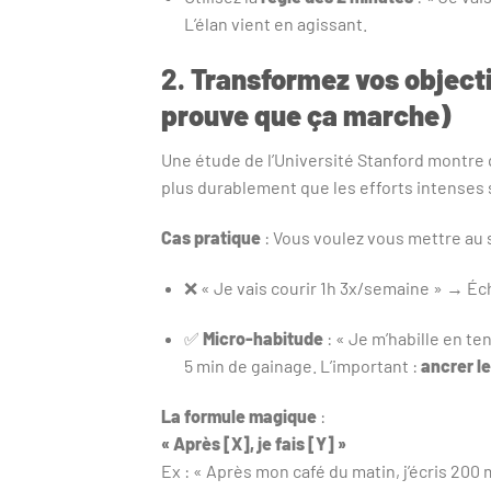
L’élan vient en agissant.
2.
Transformez vos objecti
prouve que ça marche)
Une étude de l’Université Stanford montre
plus durablement que les efforts intenses
Cas pratique
: Vous voulez vous mettre au 
❌ « Je vais courir 1h 3x/semaine » → Éc
✅
Micro-habitude
: « Je m’habille en te
5 min de gainage. L’important :
ancrer le
La formule magique
:
« Après [X], je fais [Y] »
Ex : « Après mon café du matin, j’écris 200 