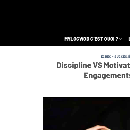
Passer
au
contenu
MYLOGWOD C’EST QUOI ?
ÉCHEC - SUCCÈS
,
Discipline VS Motivat
Engagements