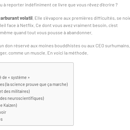
à reporter indéfiniment ce livre que vous rêvez d’écrire ?
carburant volatil
. Elle s’évapore aux premières difficultés, se noi
eil face à Netflix. Ce dont vous avez vraiment besoin, c’est
git même quand tout vous pousse à abandonner.
as un don réservé aux moines bouddhistes ou aux CEO surhumains
ger, comme un muscle. En voici la méthode.
té de « système »
des (la science prouve que ça marche)
t des militaires)
 des neuroscientifiques)
pe Kaizen)
voir
es