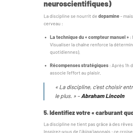
neuroscientifiques)
La discipline se nourrit de
dopamine
– mais
cerveau :
La technique du « compteur manuel »
: 
Visualiser la chaîne renforce la détermi
quotidiennes).
Récompenses stratégiques
: Après 1h 
associe l’effort au plaisir.
« La discipline, c’est choisir e
le plus. »
–
Abraham Lincoln
5. Identifiez votre « carburant quo
La discipline ne tient pas grâce à des rêves
Inspirez-vous de l’
ikigai
japonais : ce crois