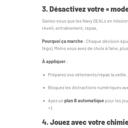
3.
Désactivez votre « mode 
Saviez-vous que les Navy SEALs en missio
réveil, entraînement, repas.
Pourquoi ça marche
: Chaque décision épui
l’ego). Moins vous avez de choix à faire, pl
À appliquer
:
Préparez vos vêtements/repas la veille.
Bloquez les distractions numériques 
Ayez un
plan B automatique
pour les jou
»).
4.
Jouez avec votre chimie