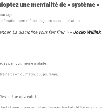
adoptez une mentalité de « système »
our agir.
ui fonctionnent même les jours sans inspiration.
er. La discipline vous fait finir. »
–
Jocko Willink
,
pages par jour, même malade.
raînait à 4h du matin, 365 jours/an.
7h-8h = travail créatif).
s juste [ouvrir mon ordi]/[enfiler mes baskets]/[lire une page]… 